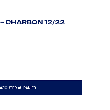
 – CHARBON 12/22
2/22 quantity
CONDITIONS
AJOUTER AU PANIER
AJOUTER AU PANIER
GÉNÉRALES
TÉ
DE VENTES