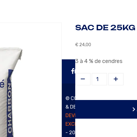
SAC DE 25KG
€
24,00
3 à 4 % de cendres
FACEBOOK
Sac de 25kg - Charbon 1
© COPYRIGHT
& DESIGN BY
POLITIQUE DE
DEVIS-
CONFIDENTIALI
EXCLUSIF.COM
- 2025