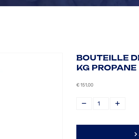
BOUTEILLE D
KG PROPANE
€
151,00
Bouteille de gaz Antarg