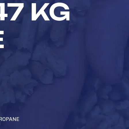
47 KG
E
PROPANE