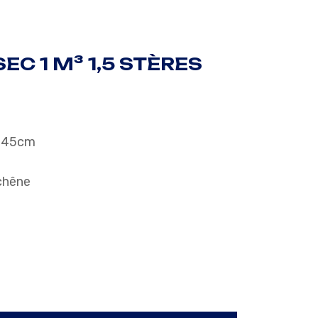
SEC 1 M³ 1,5 STÈRES
0-45cm
 chêne
 stères quantity