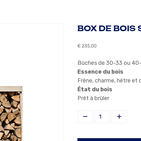
BOX DE BOIS 
€
235,00
Bûches de 30-33 ou 4
Essence du bois
Frêne, charme, hêtre et
État du bois
Prêt à brûler
Box de bois sec 1 m³ 1,5